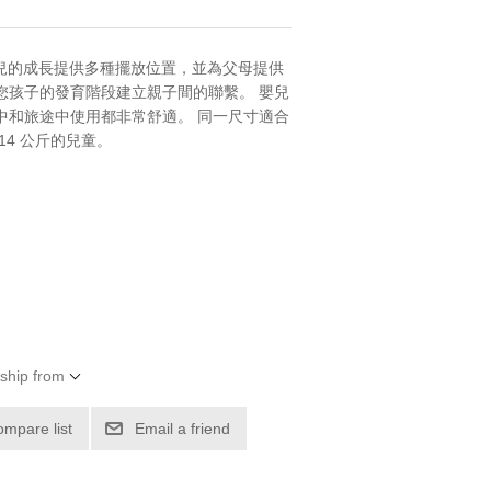
著嬰兒的成長提供多種擺放位置，並為父母提供
您孩子的發育階段建立親子間的聯繫。 嬰兒
中和旅途中使用都非常舒適。 同一尺寸適合
14 公斤的兒童。
 ship from